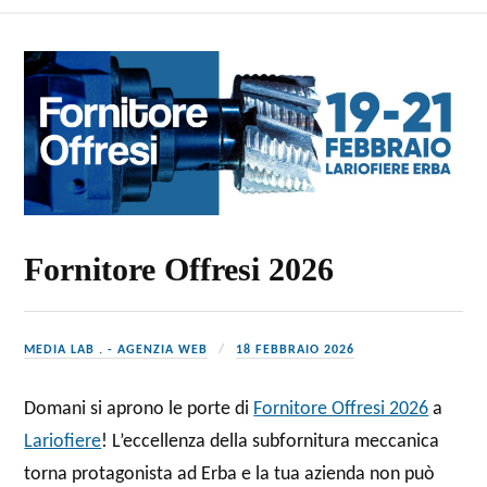
b
ail
ts
tF
n
o
A
ri
di
ok
p
e
vi
p
n
di
dl
y
Fornitore Offresi 2026
MEDIA LAB . - AGENZIA WEB
18 FEBBRAIO 2026
Domani si aprono le porte di
Fornitore Offresi 2026
a
Lariofiere
! L’eccellenza della subfornitura meccanica
torna protagonista ad Erba e la tua azienda non può