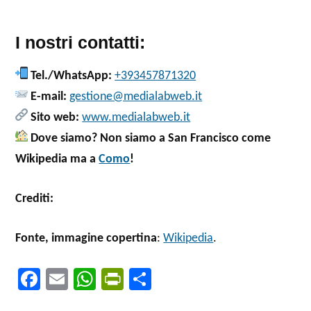
I nostri contatti:
Tel./WhatsApp:
+393457871320
E-mail:
gestione@medialabweb.it
Sito web:
www.medialabweb.it
Dove siamo? Non siamo a San Francisco come
Wikipedia ma a
Como
!
Crediti:
Fonte, immagine copertina
:
Wikipedia
.
Fa
E
W
Pr
C
ce
m
ha
in
o