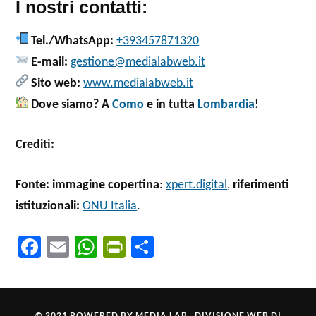
I nostri contatti:
Tel./WhatsApp:
+393457871320
E-mail:
gestione@medialabweb.it
Sito web:
www.medialabweb.it
Dove siamo? A
Como
e in tutta
Lombardia
!
Crediti:
Fonte:
immagine copertina
:
xpert.digital
,
riferimenti
istituzionali:
ONU Italia
.
Fa
E
W
Pr
C
ce
m
ha
in
o
b
ail
ts
tF
n
o
A
ri
di
© 2021 POWERED BY
MEDIA LAB . DIVISIONE WEB DI