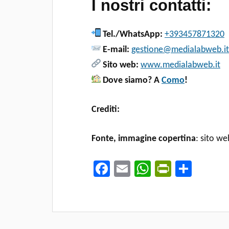
I nostri contatti:
Tel./WhatsApp:
+393457871320
E-mail:
gestione@medialabweb.it
Sito web:
www.medialabweb.it
Dove siamo? A
Como
!
Crediti:
Fonte, immagine copertina
: sito w
Fa
E
W
Pr
C
ce
m
ha
in
o
b
ail
ts
tF
n
o
A
ri
di