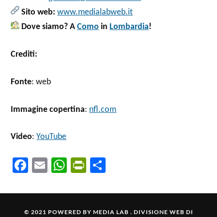
Sito web:
www.medialabweb.it
Dove siamo? A
Como
in
Lombardia
!
Crediti:
Fonte
: web
Immagine copertina
:
nfl.com
Video
:
YouTube
Fa
E
W
Pr
C
ce
m
ha
in
o
b
ail
ts
tF
n
o
A
ri
di
© 2021 POWERED BY
MEDIA LAB . DIVISIONE WEB DI