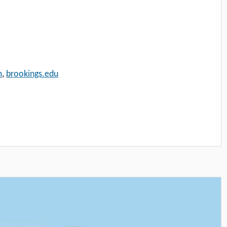
m
,
brookings.edu