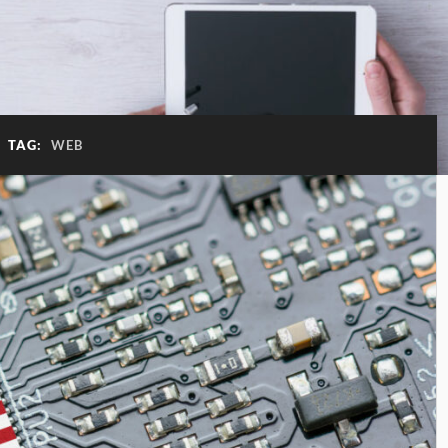
TAG:
WEB