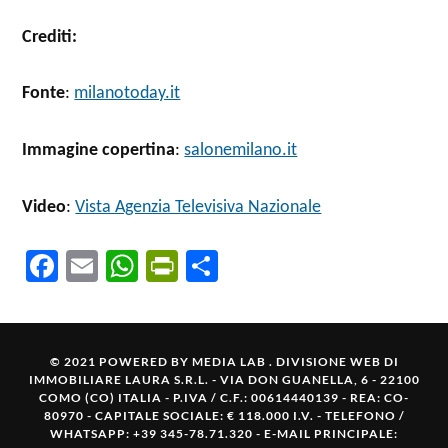
Crediti:
Fonte
:
milanotoday.it
Immagine copertina
:
salonemilano.it
Video
:
Vista Agenzia Televisiva Nazionale
Fa
E
W
Pr
C
ce
m
ha
in
o
b
ail
ts
tF
n
o
A
ri
di
© 2021 POWERED BY
MEDIA LAB . DIVISIONE WEB DI
IMMOBILIARE LAURA S.R.L.
- VIA DON GUANELLA, 6 - 22100
ok
p
e
vi
COMO (CO) ITALIA - P.IVA / C.F.: 00614440139 - REA: CO-
80970 - CAPITALE SOCIALE: € 118.000 I.V. - TELEFONO /
p
n
di
WHATSAPP:
+39 345-78.71.320
- E-MAIL PRINCIPALE: