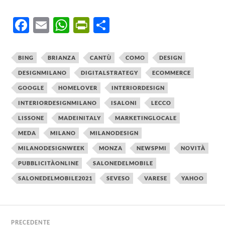
Fa
E
W
Pr
C
ce
m
ha
in
o
b
ail
ts
tF
n
BING
BRIANZA
CANTÙ
COMO
DESIGN
o
A
ri
di
DESIGNMILANO
DIGITALSTRATEGY
ECOMMERCE
ok
p
e
vi
GOOGLE
HOMELOVER
INTERIORDESIGN
p
n
di
INTERIORDESIGNMILANO
ISALONI
LECCO
dl
LISSONE
MADEINITALY
MARKETINGLOCALE
MEDA
MILANO
y
MILANODESIGN
MILANODESIGNWEEK
MONZA
NEWSPMI
NOVITÀ
PUBBLICITÀONLINE
SALONEDELMOBILE
SALONEDELMOBILE2021
SEVESO
VARESE
YAHOO
PRECEDENTE